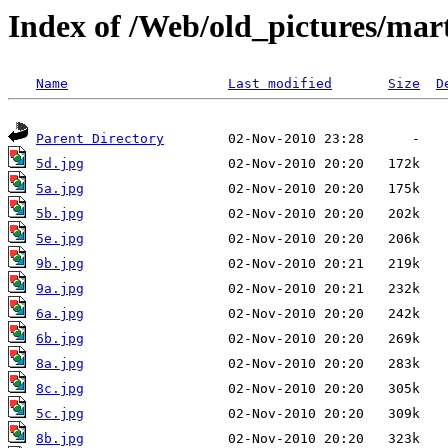
Index of /Web/old_pictures/mar
Name
Last modified
Size
D
Parent Directory
5d.jpg
5a.jpg
5b.jpg
5e.jpg
9b.jpg
9a.jpg
6a.jpg
6b.jpg
8a.jpg
8c.jpg
5c.jpg
8b.jpg